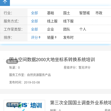
行业：
全部
基础
国土
智慧城
市政
市
服务方式：
全部
线上服
线下服
务
务
工作室类型：
全部
企业
团队
个人
排序：
评分
销量
发布时
间
国土空间数据2000大地坐标系转换系统培训
自然资
源
销量：0
星级评分：暂无评分
服务工作室：自然资源服务产品
发布时间：2019-03-08
第三次全国国土调查外业系统
自然资源
销量：0
星级