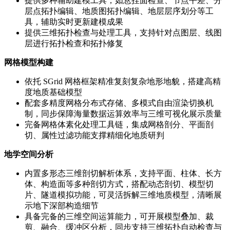
提供多种辅助建模工具，如悬挂面检查、节点平差、分
层点拓扑编辑、地质图拓扑编辑、地层层序划分等工
具，辅助实时更新建模成果
提供三维拓扑检查与处理工具，支持针对点图层、线图
层进行拓扑检查和拓扑修复
网格模型构建
依托 SGrid 网格框架精准复刻复杂地形地貌，搭建高精
度地质基础模型
配套多精度网格分布式存储、多模式自由渲染切换机
制，同步保障海量数据运算效率与三维可视化展示质量
完备网格体素化处理工具链，集成网格剖分、平面剖
切、属性过滤功能支撑精细化地质研判
地学空间分析
内置多形态三维剖切解析体系，支持平面、柱体、长方
体、构造面等多种剖切方式，搭配动态剖切、模型切
片、隧道模拟功能，可灵活拆解三维地质模型，清晰展
示地下深部构造细节
具备完备的三维空间运算能力，可开展模型叠加、裁
剪、融合、缓冲区分析，同步支持三维拓扑自动检查与