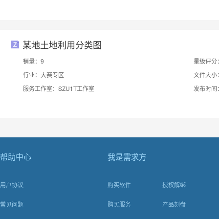
某地土地利用分类图
销量：9
星级评分
行业：大赛专区
文件大小：
服务工作室：SZU1T工作室
发布时间：2
帮助中心
我是需求方
用户协议
购买软件
授权解绑
常见问题
购买服务
产品刻盘