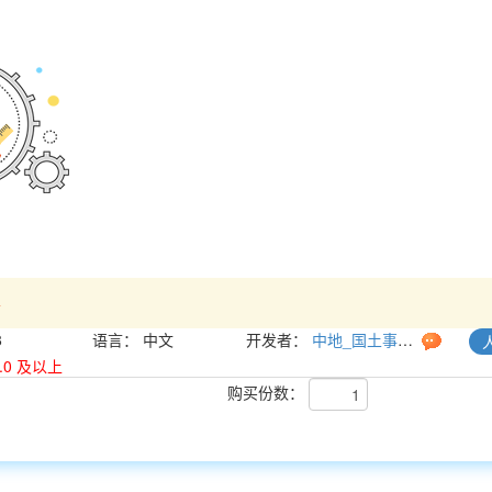
>
8
语言：
中文
开发者：
中地_国土事业部_地籍产品线
 4.0 及以上
购买份数：