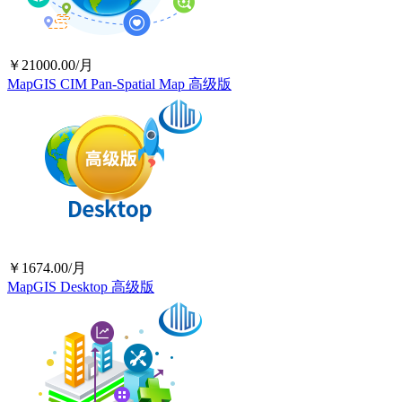
￥21000.00/月
MapGIS CIM Pan-Spatial Map 高级版
￥1674.00/月
MapGIS Desktop 高级版