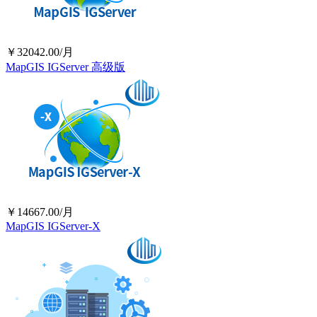
￥32042.00/月
MapGIS IGServer 高级版
￥14667.00/月
MapGIS IGServer-X