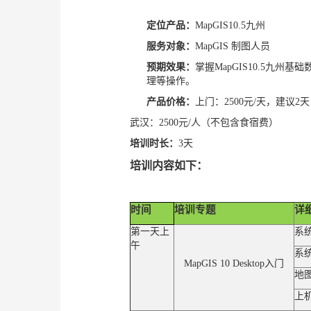
定位产品：
MapGIS10.5九州
服务对象：
MapGIS 制图人员
预期效果：
掌握MapGIS
10.5九州
基础
理等操作。
产品价格：
上门：2500元/天，建议
武汉：2500元/人（不包含食宿费）
培训时长：
3天
培训内容如下：
时间
培训专题
详
第一天上
系
午
系
MapGIS 10 Desktop
入门
地
上