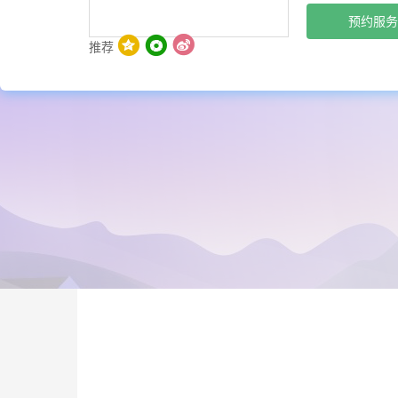
预约服务
推荐
>
培训服务
MapGIS 10.5 九州for Desktop