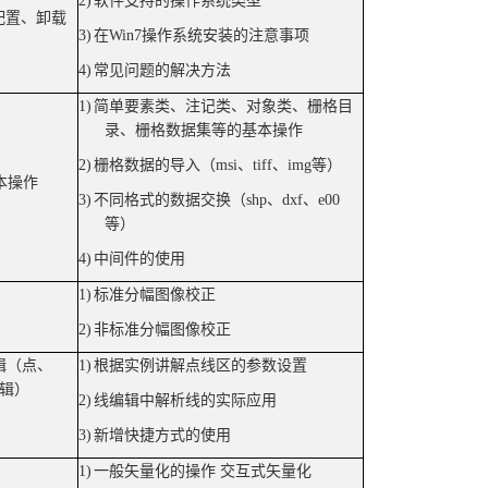
2)
软件支持的操作系统类型
配置、卸载
3)
在
Win7
操作系统安装的注意事项
4)
常见问题的解决方法
1)
简单要素类、注记类、对象类、栅格目
录、栅格数据集等的基本操作
2)
栅格数据的导入（
msi
、
tiff
、
img
等）
本操作
3)
不同格式的数据交换（
shp
、
dxf
、
e00
等）
4)
中间件的使用
1)
标准分幅图像校正
2)
非标准分幅图像校正
辑（点、
1)
根据实例讲解点线区的参数设置
辑）
2)
线编辑中解析线的实际应用
3)
新增快捷方式的使用
1)
一般矢量化的操作 交互式矢量化