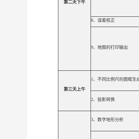
第二天下午
8
、误差校正
9
、地图的打印输出
1
、不同比例尺的图框生
第三天上午
2
、投影转换
3
、数字地形分析