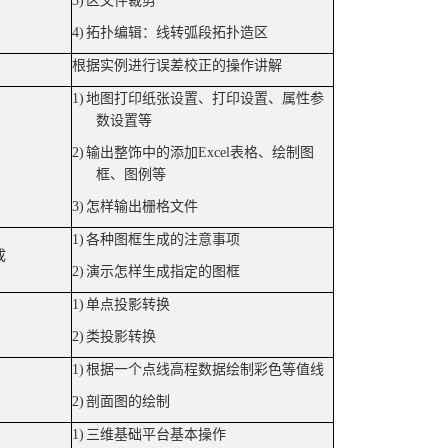
3)
区文件裁剪
4)
拓扑编辑：线转弧段拓扑造区
根据实例进行误差校正的操作讲解
1)
地图打印纸张设置、打印设置、属性参
数设置等
2)
输出整饰中的添加
Excel
表格、绘制图
框、图例等
3)
怎样输出栅格文件
1)
各种图框生成的注意事项
成
2)
演示怎样生成指定的图框
1)
单点投影转换
2)
类投影转换
1)
根据一个点线高程数据绘制彩色等值线
2)
剖面图的绘制
1)
三维基础平台基本操作