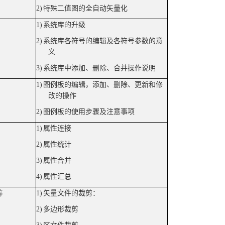
2)
特殊二值图的全自动矢量化
1)
系统库的升级
2)
系统库各符号的编辑及各符号参数的意
义
3)
系统库中添加、删除、合并操作说明
1)
图例板的编辑，添加、删除、更新和修
改的操作
2)
图例板的使用步骤及注意事项
1)
属性连接
2)
属性统计
3)
属性合并
4)
属性汇总
等
1)
矢量文件的裁剪：
2)
多边形裁剪