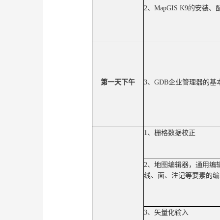
2
、
MapGIS K9
的安装、
第一天下午
3
、
GDB
企业管理器的基
1
、栅格数据校正
2
、地图编辑器，通用编
线、面、注记等要素的编
3
、矢量化输入