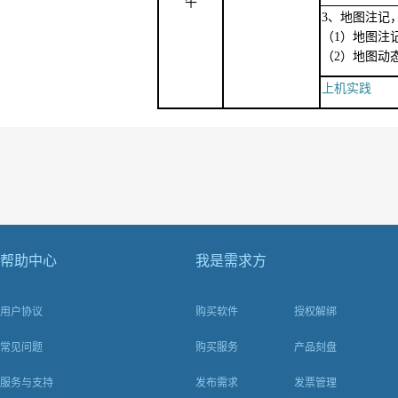
午
3、地图注记
（1）地图注
（2）地图动
上机实践
帮助中心
我是需求方
用户协议
购买软件
授权解绑
常见问题
购买服务
产品刻盘
服务与支持
发布需求
发票管理