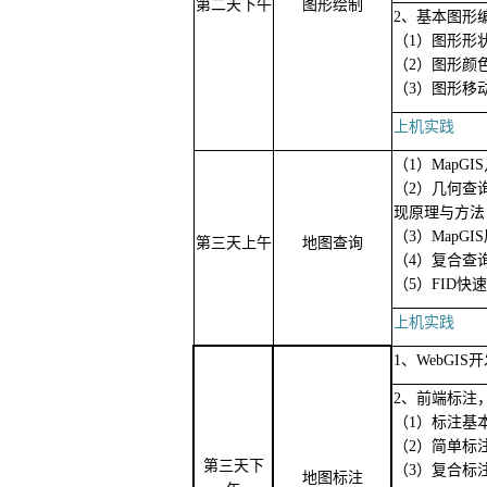
第二天下午
图形绘制
2、基本图形
（1）图形形
（2）图形颜
（3）图形移
上机实践
（1）MapG
（2）几何查
现原理与方法
（3）MapG
第三天上午
地图查询
（4）复合查
（5）FID快
上机实践
1、WebGI
2、前端标注
（1）标注基
（2）简单标
第三天下
（3）复合标
地图标注