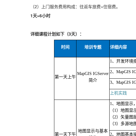
（2）
上门服务费用构成：往返车旅费
+住宿费。
1天=6小时
详细课程计划如下（
3天
）
：
时间
培训专题
详细内容
1、开发环境
2、MapGIS
MapGIS IGServer
第一天上午
简介
3、MapGIS I
上机实践
1、地图显示
（1）地图显
（2）矢量图
（3）多源地
地图显示与基本
第一天下午
2、地图基本