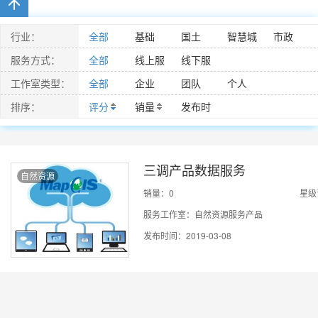
行业：
全部
基础
国土
智慧城
市政
市
服务方式：
全部
线上服
线下服
务
务
工作室类型：
全部
企业
团队
个人
排序：
评分
销量
发布时
间
三调产品数据服务
自然资源
销量：0
星级
服务工作室：自然资源服务产品
发布时间：2019-03-08